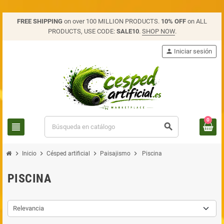
FREE SHIPPING
on over 100 MILLION PRODUCTS.
10% OFF
on ALL
PRODUCTS, USE CODE:
SALE10
.
SHOP NOW
.
person
Iniciar sesión
0
view_headline
search
chevron_right
chevron_right
chevron_right
chevron_right
Inicio
Césped artificial
Paisajismo
Piscina
PISCINA
Relevancia