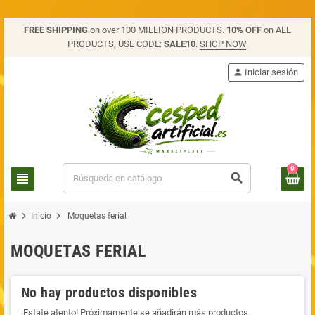
FREE SHIPPING
on over 100 MILLION PRODUCTS.
10% OFF
on ALL
PRODUCTS, USE CODE:
SALE10
.
SHOP NOW
.
person
Iniciar sesión
0
view_headline
search
chevron_right
chevron_right
Inicio
Moquetas ferial
MOQUETAS FERIAL
No hay productos disponibles
¡Estate atento! Próximamente se añadirán más productos.