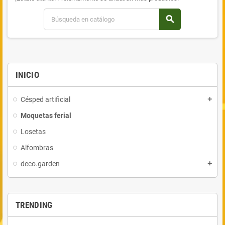
search
INICIO
Césped artificial
add
Moquetas ferial
Losetas
Alfombras
deco.garden
add
TRENDING