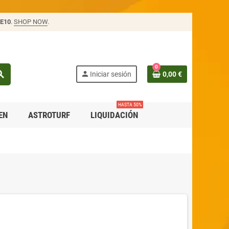
E10
.
SHOP NOW
.
0
rch
person
Iniciar sesión
0,00 €
HASTA 50%
EN
ASTROTURF
LIQUIDACIÓN