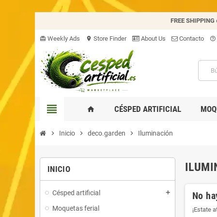
FREE SHIPPING
Weekly Ads
Store Finder
About Us
Contacto
card_giftcard
location_on
help_outline
view_headline
CÉSPED ARTIFICIAL
MOQ
home
chevron_right
Inicio
chevron_right
deco.garden
chevron_right
Iluminación
ILUMI
INICIO
Césped artificial
add
No ha
Moquetas ferial
¡Estate 