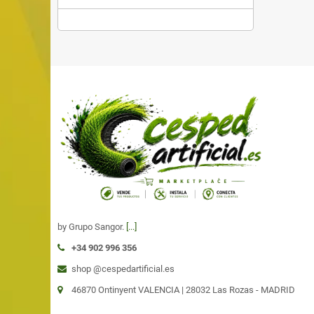
by Grupo Sangor.
[...]
+34 902 996 356
shop @cespedartificial.es
46870 Ontinyent VALENCIA |
28032 Las Rozas - MADRID