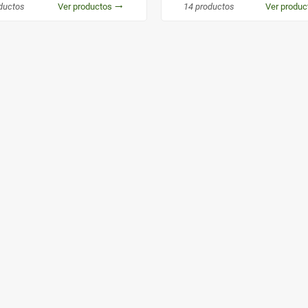
ductos
Ver productos
14 productos
Ver produ
trending_flat