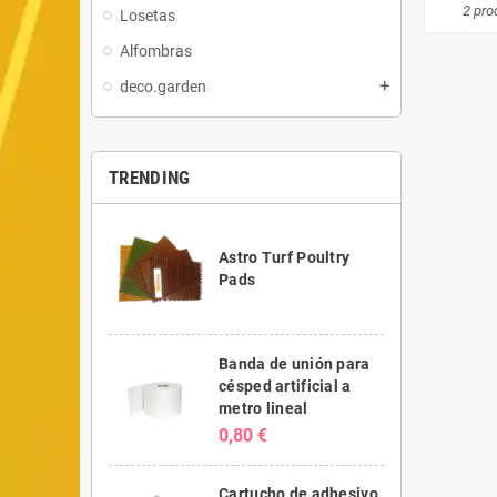
2 pro
Losetas
Alfombras
deco.garden
add
TRENDING
Astro Turf Poultry
Pads
Banda de unión para
césped artificial a
metro lineal
0,80 €
Cartucho de adhesivo