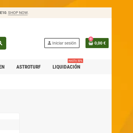
E10
.
SHOP NOW
.
0
rch
person
Iniciar sesión
0,00 €
HASTA 50%
EN
ASTROTURF
LIQUIDACIÓN