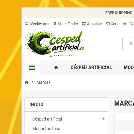
FREE SHIPPING
Weekly Ads
Store Finder
About Us
Contacto
card_giftcard
location_on
help_outline
view_headline
CÉSPED ARTIFICIAL
MOQ
home
chevron_right
Marcas
MARC
INICIO
Césped artificial
add
Moquetas ferial